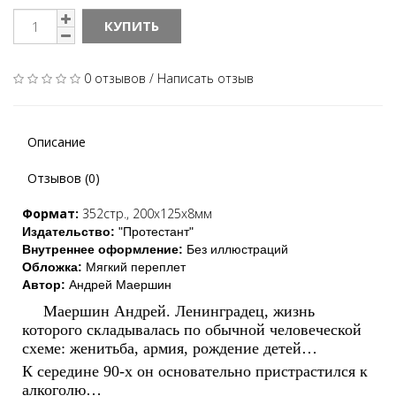
КУПИТЬ
0 отзывов
/
Написать отзыв
Описание
Отзывов (0)
Формат:
352
с
тр
., 200
х125х8мм
Издательство:
"Протестант"
Внутреннее оформление:
Без
иллюстраций
Обложка:
Мягкий переплет
Автор:
Андрей Маершин
Маершин Андрей. Ленинградец, жизнь
которого складывалась по обычной человеческой
схеме: женитьба, армия, рождение детей…
К середине 90-х он основательно пристрастился к
алкоголю…