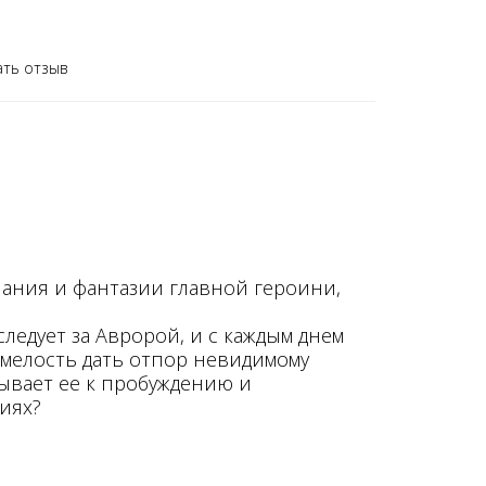
ать отзыв
ания и фантазии главной героини,
едует за Авророй, и с каждым днем
 смелость дать отпор невидимому
ывает ее к пробуждению и
иях?