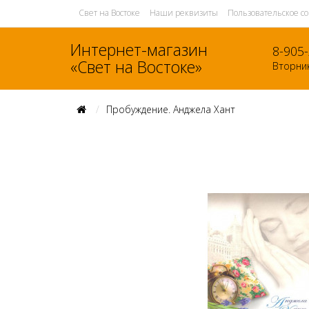
Свет на Востоке
Наши реквизиты
Пользовательское с
Интернет-магазин
8-905
«Свет на Востоке»
Вторник
Пробуждение. Анджела Хант