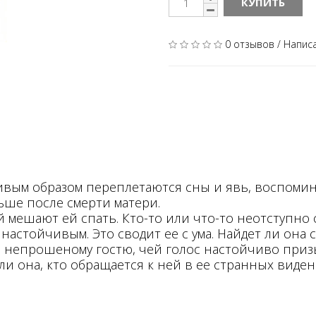
КУПИТЬ
0 отзывов
/
Напис
вым образом переплетаются сны и явь, воспомин
ьше после смерти матери.
ешают ей спать. Кто-то или что-то неотступно сл
настойчивым. Это сводит ее с ума. Найдет ли она
 непрошеному гостю, чей голос настойчиво приз
и она, кто обращается к ней в ее странных виден