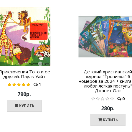
Приключения Тото и ее
Детский христианский
друзей. Пауль Уайт
журнал "Тропинка" 6
номеров за 2024 + книга
1
любви легкая поступь"
Джанет Оак
790р.
0
КУПИТЬ
280р.
КУПИТЬ