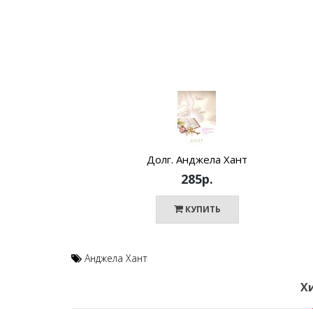
Долг. Анджела Хант
285р.
КУПИТЬ
Анджела Хант
Х