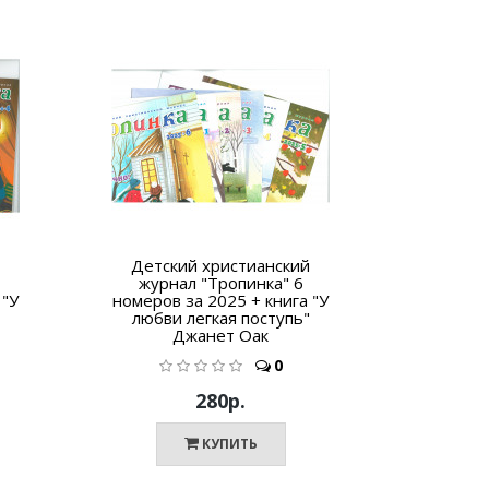
Детский христианский
Убежищ
журнал "Тропинка" 6
 "У
номеров за 2025 + книга "У
любви легкая поступь"
Джанет Оак
0
280р.
КУПИТЬ