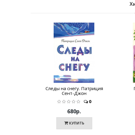
Х
Следы на снегу. Патриция
Сент-Джон
0
680р.
КУПИТЬ