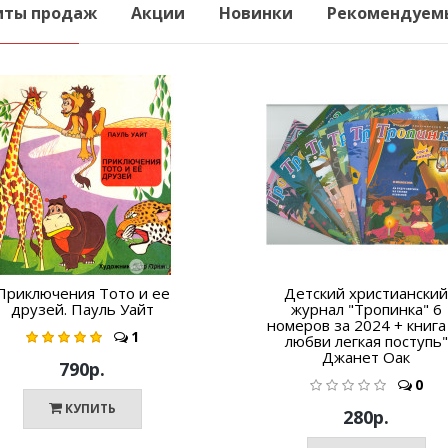
иты продаж
Акции
Новинки
Рекомендуем
Приключения Тото и ее
Детский христианский
друзей. Пауль Уайт
журнал "Тропинка" 6
номеров за 2024 + книга
1
любви легкая поступь"
Джанет Оак
790р.
0
КУПИТЬ
280р.