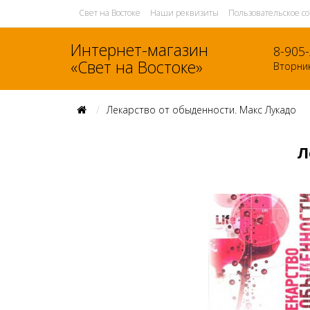
Свет на Востоке
Наши реквизиты
Пользовательское с
Интернет-магазин
8-905
«Свет на Востоке»
Вторник
Лекарство от обыденности. Макс Лукадо
Л