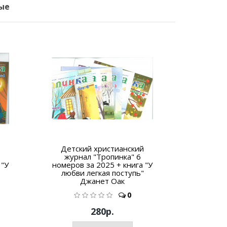
ые
Детский христианский
Убежищ
журнал "Тропинка" 6
 "У
номеров за 2025 + книга "У
любви легкая поступь"
Джанет Оак
0
280р.