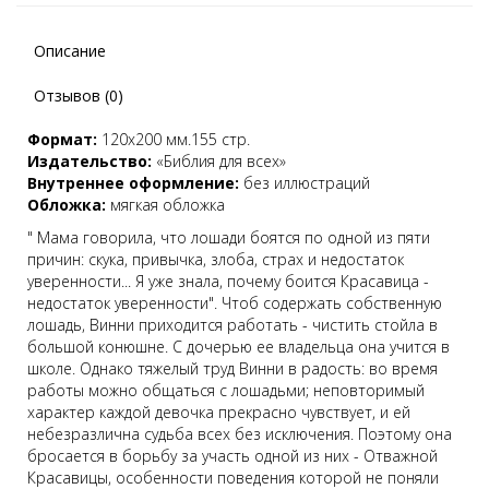
Описание
Отзывов (0)
Формат:
120х200 мм.155 стр.
Издательство:
«Библия для всех»
Внутреннее оформление:
без иллюстраций
Обложка:
мягкая обложка
" Мама говорила, что лошади боятся по одной из пяти
причин: скука, привычка, злоба, страх и недостаток
уверенности... Я уже знала, почему боится Красавица -
недостаток уверенности". Чтоб содержать собственную
лошадь, Винни приходится работать - чистить стойла в
большой конюшне. С дочерью ее владельца она учится в
школе. Однако тяжелый труд Винни в радость: во время
работы можно общаться с лошадьми; неповторимый
характер каждой девочка прекрасно чувствует, и ей
небезразлична судьба всех без исключения. Поэтому она
бросается в борьбу за участь одной из них - Отважной
Красавицы, особенности поведения которой не поняли