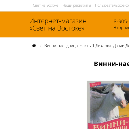
Свет на Востоке
Наши реквизиты
Пользовательское с
Интернет-магазин
8-905
«Свет на Востоке»
Вторник
Винни-наездница. Часть 1 Дикарка. Дэнди 
Винни-нае