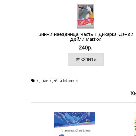
Винни-наездница. Часть 1 Дикарка. Дэнди
Дейли Маккол
240р.
КУПИТЬ
Дэнди Дейли Маккол
Х