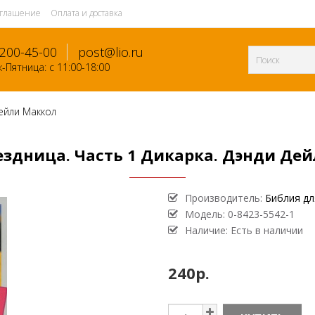
оглашение
Оплата и доставка
-200-45-00
post@lio.ru
-Пятница: с 11:00-18:00
Дейли Маккол
здница. Часть 1 Дикарка. Дэнди Де
Производитель:
Библия дл
Модель:
0-8423-5542-1
Наличие: Есть в наличии
240р.