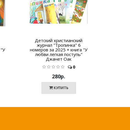
Детский христианский
Убежищ
журнал "Тропинка" 6
 "У
номеров за 2025 + книга "У
любви легкая поступь"
Джанет Оак
0
280р.
КУПИТЬ