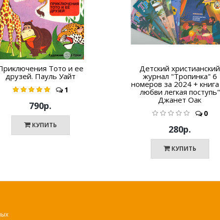
Приключения Тото и ее
Детский христианский
друзей. Пауль Уайт
журнал "Тропинка" 6
номеров за 2024 + книга
1
любви легкая поступь"
Джанет Оак
790р.
0
КУПИТЬ
280р.
КУПИТЬ
ных