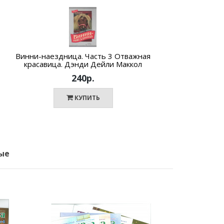
Винни-наездница. Часть 3 Отважная
Вин
красавица. Дэнди Дейли Маккол
240р.
КУПИТЬ
ые