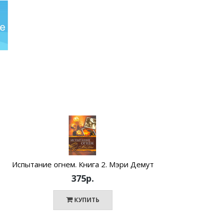
Испытание огнем. Книга 2. Мэри Демут
М
375р.
КУПИТЬ