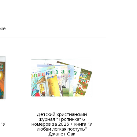
ые
Детский христианский
Убежищ
журнал "Тропинка" 6
 "У
номеров за 2025 + книга "У
любви легкая поступь"
Джанет Оак