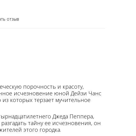
ать отзыв
еческую порочность и красоту,
енное исчезновение юной Дейзи Чанс
о из которых терзает мучительное
тырнадцатилетнего Джеда Пеппера,
 разгадать тайну ее исчезновения, он
жителей этого городка.