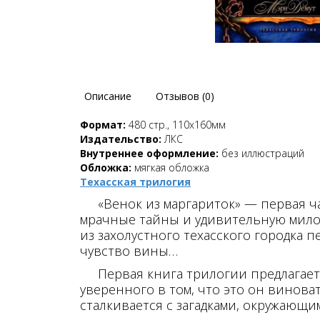
Описание
Отзывов (0)
Формат:
480 стр., 110х160мм
Издательство:
ЛКС
Внутреннее оформление:
без иллюстраций
Обложка:
мягкая обложка
Техасская трилогия
«Венок из маргариток» — первая час
мрачные тайны и удивительную мило
из захолустного техасского городка 
чувство вины…
Первая книга трилогии предлагает 
уверенного в том, что это он винова
сталкивается с загадками, окружающим