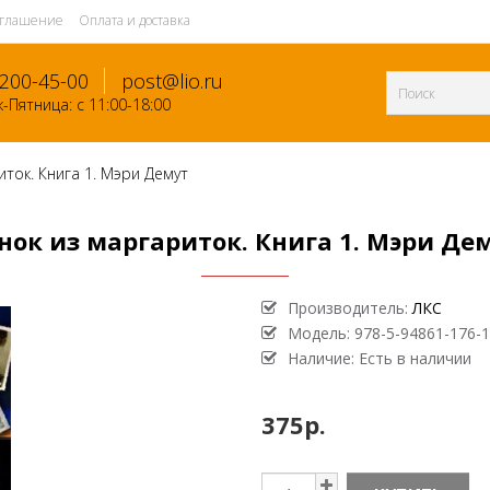
оглашение
Оплата и доставка
-200-45-00
post@lio.ru
-Пятница: с 11:00-18:00
ток. Книга 1. Мэри Демут
нок из маргариток. Книга 1. Мэри Де
Производитель:
ЛКС
Модель:
978-5-94861-176-1
Наличие: Есть в наличии
375р.