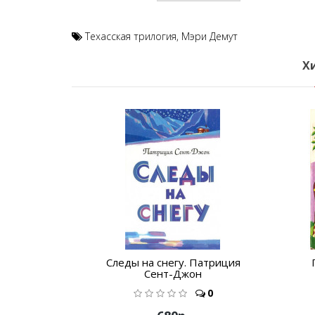
Техасская трилогия
,
Мэри Демут
Х
Следы на снегу. Патриция
Сент-Джон
0