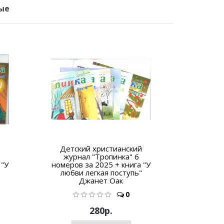
ые
Детский христианский
Убежищ
журнал "Тропинка" 6
 "У
номеров за 2025 + книга "У
любви легкая поступь"
Джанет Оак
0
280р.