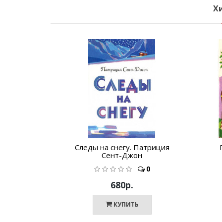
Х
Следы на снегу. Патриция
Сент-Джон
0
680р.
КУПИТЬ