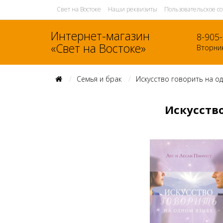
Свет на Востоке
Наши реквизиты
Пользовательское с
Интернет-магазин
8-905
«Свет на Востоке»
Вторник
Семья и брак
Искусство говорить на од
Искусство