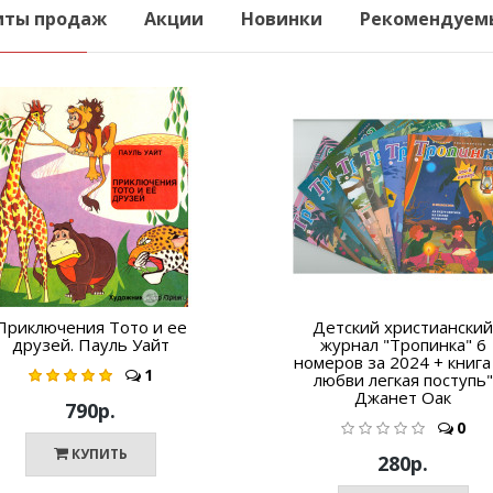
иты продаж
Акции
Новинки
Рекомендуем
Приключения Тото и ее
Детский христианский
друзей. Пауль Уайт
журнал "Тропинка" 6
номеров за 2024 + книга
1
любви легкая поступь"
Джанет Оак
790р.
0
КУПИТЬ
280р.