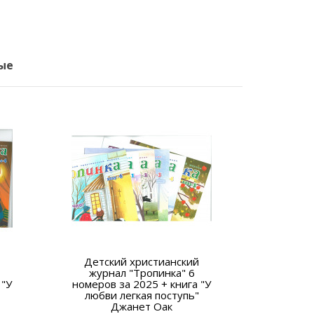
ые
Детский христианский
Убежищ
журнал "Тропинка" 6
 "У
номеров за 2025 + книга "У
любви легкая поступь"
Джанет Оак