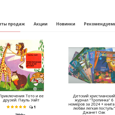
иты продаж
Акции
Новинки
Рекомендуем
Приключения Тото и ее
Детский христианский
друзей. Пауль Уайт
журнал "Тропинка" 6
номеров за 2024 + книга
1
любви легкая поступь"
Джанет Оак