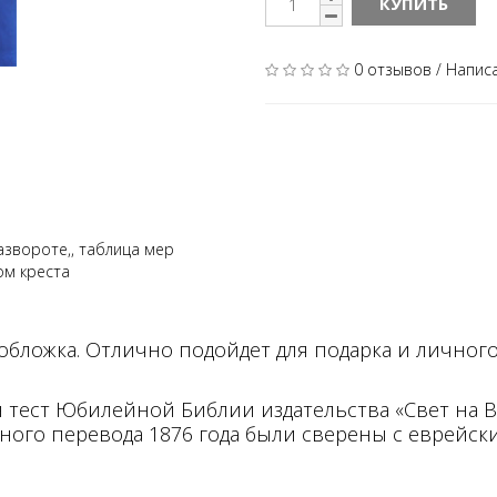
КУПИТЬ
0 отзывов
/
Напис
азвороте,, таблица мер
ом креста
бложка. Отлично подойдет для подарка и личного
ст Юбилейной Библии издательства «Свет на Вос
ого перевода 1876 года были сверены с еврейски