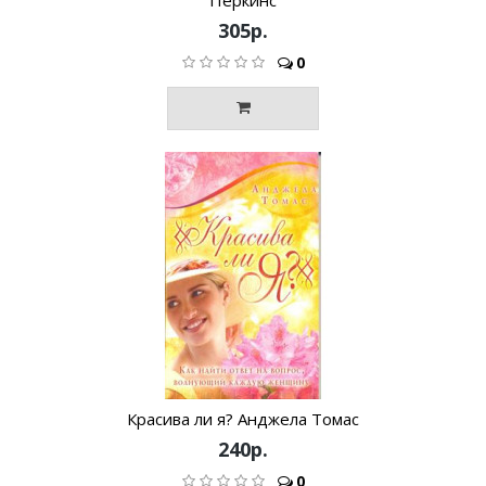
Перкинс
305р.
0
Красива ли я? Анджела Томас
240р.
0