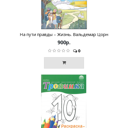
На пути правды – Жизнь. Вальдемар Цорн
900р.
0