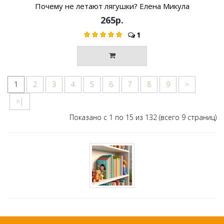
Почему не летают лягушки? Елена Микула
265р.
1
1
2
3
4
5
6
7
8
9
>
>|
Показано с 1 по 15 из 132 (всего 9 страниц)